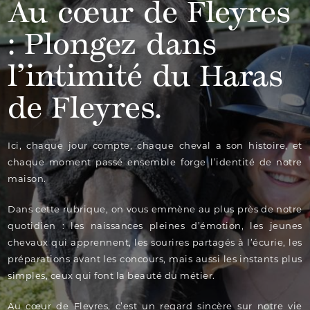
Au cœur de Fleyres
: Plongez dans
l’intimité du Haras
de Fleyres.
Ici, chaque jour compte, chaque cheval a son histoire, et
chaque moment passé ensemble forge l’identité de notre
maison.
Dans cette rubrique, on vous emmène au plus près de notre
quotidien : les naissances pleines d’émotion, les jeunes
chevaux qui apprennent, les sourires partagés à l’écurie, les
préparations avant les concours, mais aussi les instants plus
simples, ceux qui font la beauté du métier.
Au cœur de Fleyres, c’est un regard sincère sur notre vie