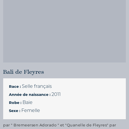
Bali de Fleyres
Selle français
Race :
2011
Année de naissance :
Baie
Robe :
Femelle
Sexe :
par " Bremeersen Adorado " et "Quanelle de Fleyres" par