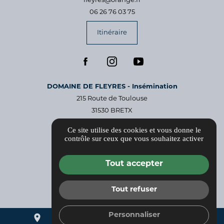
fleyres@orange.fr
06 26 76 03 75
Itinéraire
​DOMAINE DE FLEYRES - Insémination
215 Route de Toulouse
31530 BRETX
fleyres@orange.fr
Ce site utilise des cookies et vous donne le
05 40 24 63 17
contrôle sur ceux que vous souhaitez activer
Itinéraire
Tout accepter
Informations complémentaires
Tout refuser
Mentions légales
Politique de confidentialité
Personnaliser
place
mail
call
Gestion des cookies