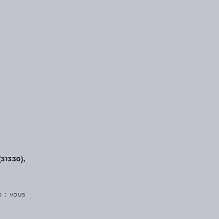
31330),
x : vous