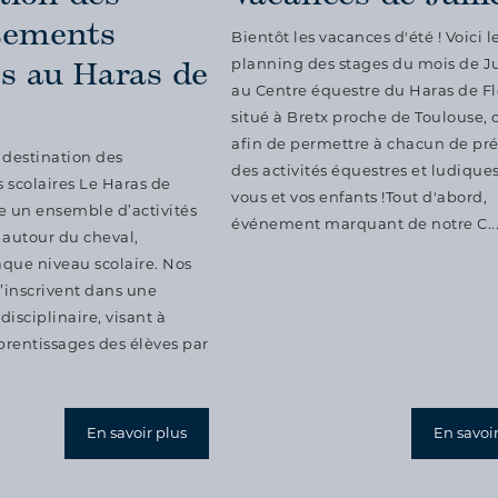
ssements
Bientôt les vacances d'été ! Voici l
es au Haras de
planning des stages du mois de Ju
au Centre équestre du Haras de Fl
situé à Bretx proche de Toulouse, 
afin de permettre à chacun de pré
 destination des
des activités équestres et ludique
 scolaires Le Haras de
vous et vos enfants !Tout d'abord,
e un ensemble d’activités
événement marquant de notre C..
autour du cheval,
que niveau scolaire. Nos
s’inscrivent dans une
isciplinaire, visant à
pprentissages des élèves par
En savoir plus
En savoir