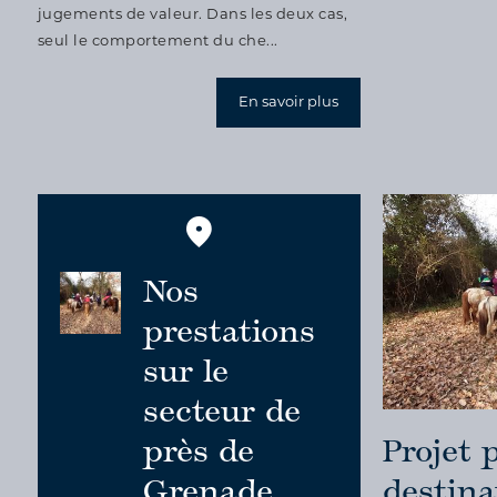
jugements de valeur. Dans les deux cas,
seul le comportement du che...
En savoir plus
Nos
prestations
sur le
secteur de
près de
Projet 
Grenade
destina