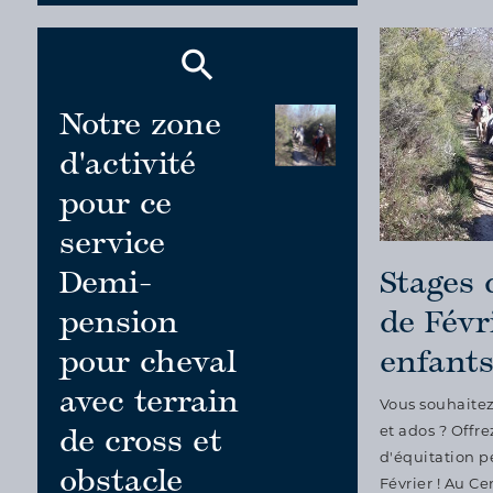
Notre zone
d'activité
pour ce
service
Demi-
Stages 
pension
de Févr
pour cheval
enfants
avec terrain
Vous souhaitez 
de cross et
et ados ? Offre
d'équitation p
obstacle
Février ! Au C