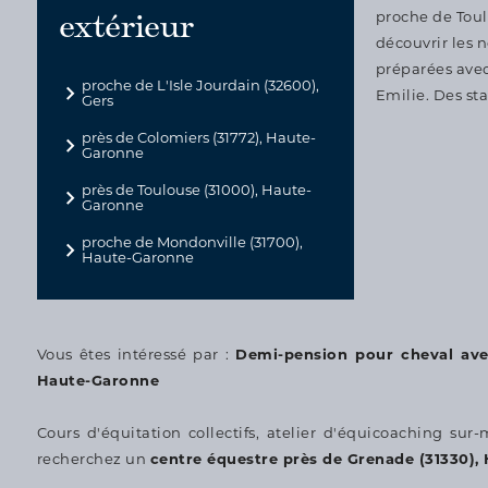
extérieur
proche de Toul
découvrir les 
préparées avec
proche de L'Isle Jourdain (32600),
Emilie. Des sta
Gers
près de Colomiers (31772), Haute-
Garonne
près de Toulouse (31000), Haute-
Garonne
proche de Mondonville (31700),
Haute-Garonne
Vous êtes intéressé par :
Demi-pension pour cheval avec
Haute-Garonne
Cours d'équitation collectifs, atelier d'équicoaching sur
recherchez un
centre équestre près de Grenade (31330),