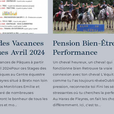
des Vacances
Pension Bien-Êtr
es Avril 2024
Performance
ances de Pâques à partir
Un cheval heureux, un cheval qui
il 2024Pour ces Stages des
fonctionne bien Retrouve ta vraie
âques au Centre équestre
connexion avec ton cheval L'équit
eyres situé à Bretx non loin
comme tu l'as toujours rêvéeOubli
os Monitrices Emilie et
pression, reconnecte toi Fini les s
paré de nombreuses
stressantes où tu cherches la perfe
eront le bonheur de tous les
Au Haras de Fleyres, on fait les ch
es et mo...
différemment. Ici, c'est to...