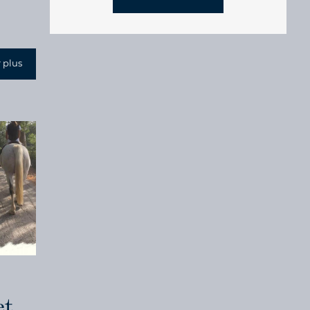
 plus
et