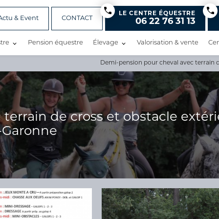
LE CENTRE ÉQUESTRE
Actu & Event
CONTACT
06 22 76 31 13
tre
Pension équestre
Élevage
Valorisation & vente
Cen
Demi-pension pour cheval avec terrain d
errain de cross et obstacle extéri
e-Garonne