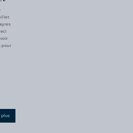
e
illet
eyres
ceci
voir
s pour
.
 plus