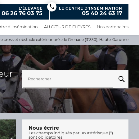
L'ÉLEVAGE
LE CENTRE D'INSÉMINATION
06 26 76 03 75
05 40 24 63 17
tre d'insémination
AU CŒUR DE FLEYRES
Nos partenaires
e cross et obstacle extérieur près de Grenade (31330), Haute-Garonne
eur
Rechercher
Nous écrire
Les champs indiqués par un astérisque (*)
sont obligatoires