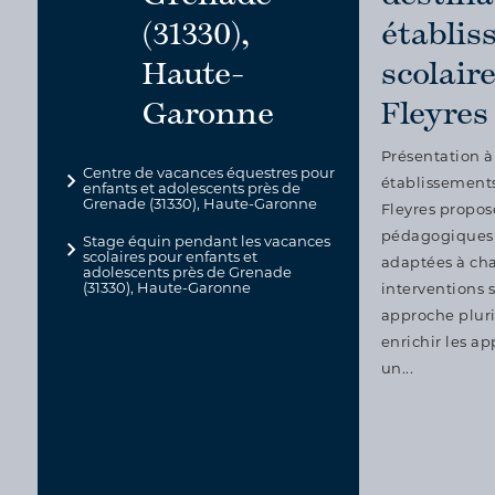
(31330),
établi
Haute-
scolair
Garonne
Fleyres
Présentation à
Centre de vacances équestres pour
établissements
enfants et adolescents près de
Grenade (31330), Haute-Garonne
Fleyres propos
pédagogiques 
Stage équin pendant les vacances
scolaires pour enfants et
adaptées à cha
adolescents près de Grenade
(31330), Haute-Garonne
interventions 
approche plurid
enrichir les a
un...